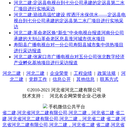
河北二建:定远县电视台到七分公司承建的定远县第二水
厂项目进行实地采访
河北二建:迎战高温忙建设 挥洒汗水保供水——定远县电
视台到七分公司承建的定远县第二水厂项目进行实地采
访
河北二建:革命老区焕“新生”中央电视台报道河南分公司
承建的大别山革命老区息县淮河城市供水项目
寿阳县广播电视台对一分公司寿阳县城市集中供热项目
进行采访报道
河北二建:张家口市广播电视台对五分公司张北数字经济
产业孵化基地项目进行采访报道
河北二建
|
河北二建
|
企业荣誉
|
工程业绩
|
政策法规
|
河
北二建
|
党群工作
|
信息公开
|
其他信息
|
联系方式
©2010-2021 河北省河北二建有限公司
技术支持： 河北名企网荣誉企业-已收录
手机微信公共平台
省二建,河北省河北二建有限公司,河北二建，河北省二建
省二
建,河北省河北二建有限公司,河北二建，河北省二建
省二建,河
北省河北二建有限公司,河北二建，河北省二建
省二建,河北省