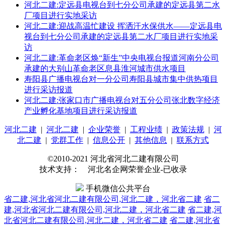
河北二建:定远县电视台到七分公司承建的定远县第二水
厂项目进行实地采访
河北二建:迎战高温忙建设 挥洒汗水保供水——定远县电
视台到七分公司承建的定远县第二水厂项目进行实地采
访
河北二建:革命老区焕“新生”中央电视台报道河南分公司
承建的大别山革命老区息县淮河城市供水项目
寿阳县广播电视台对一分公司寿阳县城市集中供热项目
进行采访报道
河北二建:张家口市广播电视台对五分公司张北数字经济
产业孵化基地项目进行采访报道
河北二建
|
河北二建
|
企业荣誉
|
工程业绩
|
政策法规
|
河
北二建
|
党群工作
|
信息公开
|
其他信息
|
联系方式
©2010-2021 河北省河北二建有限公司
技术支持： 河北名企网荣誉企业-已收录
手机微信公共平台
省二建,河北省河北二建有限公司,河北二建，河北省二建
省二
建,河北省河北二建有限公司,河北二建，河北省二建
省二建,河
北省河北二建有限公司,河北二建，河北省二建
省二建,河北省